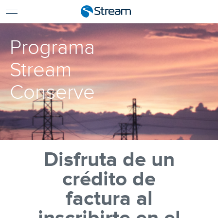
Sea Cliente
Para Empresas
Programa
Asistencia
Ingresar
Stream
Pagar Mi Factura
Conserve
Renovar Servicios
In English
Disfruta de un
crédito de
factura al