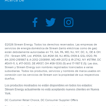
Acerca De
©2026 Stream Energy. Todos los derechos reservados. Las empresas de
servicios de energía doméstica de Stream (tanto eléctricas como de gas)
están debidamente autorizadas en TX, GA, PA, MD, NJ, NY, DC, IL, DE & OH.
(TX - Stream SPE, Ltd. #10104, GA #GM-38, NJ #ESL-0109 & GSL-0120, PA
#A-2010-2181867 & A-2012-2308991, MD #IR-2072 & IR-2742, NY #STRM, DC
#EA11-11, IL #17-0033, DE #9137, OH #08-133G (5) and 17-1187 E (1)). Las dos,
Stream y Stream Energy son nombres registrados licenciados a varias
subsidiarias. Todos los productos, servicios y nombres de marca usados en
conexión con los servicios de Stream son la propiedad de sus respectivos
dueños.
Los productos mostrados no están disponibles en todos los estados:
Stream Energy actualmente no está aceptando nuevos clientes en Nueva
York.
DC Customer Retail Choice,
DC Consumer Supplier Offers